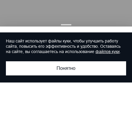
Наш сайт использует файлы куки, чтобы улучшить работу
сайта, повысить его эффективность и удобство. Оставаясь
на сайте, вы соглашаетесь на использование
файлов куки
.
Понятно
2026 ООО "АВТОБИОГРАФИЯ ПУЛКОВО" ИНН
4705065364 КПП 470501001 ОГРН 1144705002012