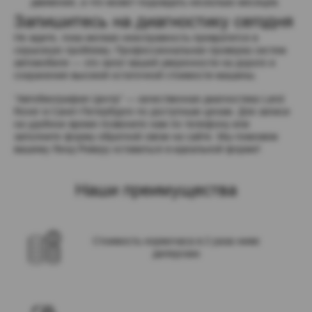
движения, а что может подождать несколько месяцев.
Запишитесь на диагностику сегодня
Не ждите, пока мелкая неисправность превратится в 
серьезную проблему. Профессиональная проверка систем 
автомобиля — это залог вашей уверенности на дороге и 
сохранения высокой остаточной стоимости машины.
“Автобиография Центр” — качественная диагностика Land 
Rover в Санкт-Петербурге по доступным ценам. Для записи 
на удобное время позвоните нам по телефону или 
заполните форму обратной связи на сайте. Мы поможем 
вашему Ленд Роверу оставаться в идеальной форме!
Наши преимущества
Стоимость нормочаса в 2 раза ниже
дилерских