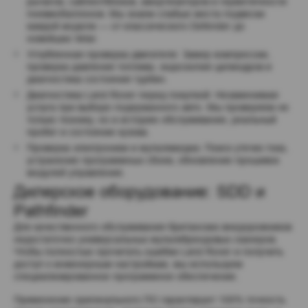
рычагов, сайлентблоков, амортизаторов и герметичности 
пневмобаллонов. Мы знаем слабые места подвески 
каждой модели — от классического Defender до 
новейших Velar.
Углубленная проверка двигателя: Замер компрессии, 
проверка давления топлива, эндоскопия цилиндров и 
диагностика состояния турбин.
Диагностика Land Rover перед покупкой: Незаменимая 
услуга при выборе подержанного авто. Мы проверяем не 
только технику, но и историю обслуживания, реальный 
пробег и состояние кузова.
Проверка электроники и мультимедиа: Поиск утечек тока, 
устранение программных сбоев, обновление прошивок 
модулей управления.
Дилерское оборудование: SDD и 
Pathfinder
Для качественного обслуживания британских внедорожников 
недостаточно универсальных мультибрендовых сканеров. 
Чтобы полностью прочитать ошибки Land Rover и получить 
доступ к инженерным настройкам, мы используем 
специализированное программное обеспечение.
Применение оригинального ПО гарантирует 100% точность 