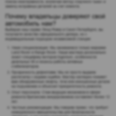
поиска неисправности, исключая метод «научного тыка» и 
замену исправных деталей за счет клиента.
Почему владельцы доверяют свой 
автомобиль нам?
Выбирая наш сервис Ленд Ровер в Санкт-Петербурге, вы 
получаете качество официального дилера, но с 
индивидуальным подходом независимой станции:
Узкая специализация: Мы занимаемся только марками 
Land Rover и Range Rover. Наши мастера досконально 
знают специфику моторов Ingenium, особенности 
дизельных V6 и нюансы работы активных 
стабилизаторов.
Прозрачность дефектовки: Мы не просто выдаем 
распечатку с кодами ошибок. Мастер наглядно покажет 
вам обнаруженные люфты, течи или изношенные детали 
на подъемнике и объяснит приоритетность ремонта.
Опыт персонала: Стаж ведущих механиков в сфере 
ремонта британских внедорожников составляет более 12 
лет.
Честные рекомендации: Мы говорим прямо: что требует 
немедленного вмешательства для безопасности 