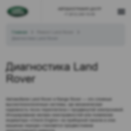
АВТОБИОГРАФИЯ ЦЕНТР
+7 (812) 240-10-00
Главная
Ремонт Land Rover
Диагностика Land Rover
Диагностика Land 
Rover
Автомобили Land Rover и Range Rover — это сложные 
высокотехнологичные системы, где механическая 
надежность тесно переплетена с продвинутой электроникой. 
Игнорирование мелких неисправностей или появление 
индикатора «Check Engine» на приборной панели в этих 
машинах нередко становится предвестником 
дорогостоящего ремонта.