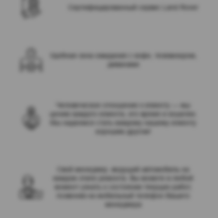
Сертифицированный сервис Land Rover
Удобная зона ожидания с кофе, тезевизором,
диванами
Человеческое отношение к клиенту — мы
ценим каждого клиента, его время и кошелек.
Мы надеемся стать каждому нашему клиенту
хорошим другом!
Свой менеджер, ведущий автомобиль на
каждом этапе ремонта. Вы можете в любой
момент узнать о состоянии текущих работ,
позвонив на мобильный телефон Вашего
менеджера