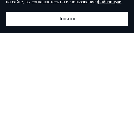
на сайте, вы соглашаетесь на использование
файлов куки
.
Понятно
2026 ООО "АВТОБИОГРАФИЯ ПУЛКОВО" ИНН
4705065364 КПП 470501001 ОГРН 1144705002012
Юридический адрес: 188304, Ленинградская обл., г.
Гатчина, ул. Чехова, д.1, помещение 3-Н, офис 32, р.м.2 |
Email:
info@a-b-g.spb.ru
Политика конфиденциальности
Статьи