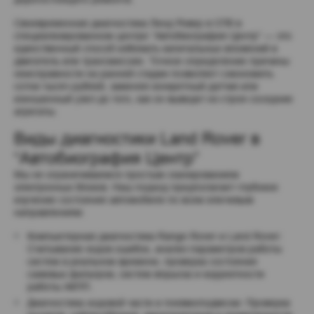
Своевременная диагностика Ленд Ровер в СПб в 
специализированном центре “Автобиография Центр” — это 
единственный способ избежать капитальных вложений в 
двигатель или трансмиссию. Точное определение причины 
неисправности на ранней стадии позволяет сэкономить 
сотни тысяч рублей, заменяя конкретный датчик или 
изношенный узел до того, как он выведет из строя соседние 
агрегаты.
Виды диагностики Land Rover в 
“Автобиография Центр”
Мы не ограничиваемся простым сканированием 
электронных блоков. Наш подход предполагает глубокое 
изучение состояния автомобиля по всем ключевым 
направлениям:
Компьютерная диагностика Range Rover и Land Rover: 
Считывание кодов ошибок, анализ параметров работы 
систем в реальном времени, проверка состояния 
сажевых фильтров, систем впрыска и корректности 
работы АКПП.
Диагностика ходовой части и пневмоподвески: Проверка 