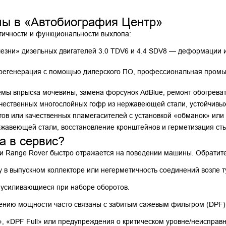
мы в «Автобиография Центр»
ичности и функциональности выхлопа:
лезни» дизельных двигателей 3.0 TDV6 и 4.4 SDV8 — деформации 
регенерация с помощью дилерского ПО, профессиональная промыв
емы впрыска мочевины, замена форсунок AdBlue, ремонт обогреват
чественных многослойных гофр из нержавеющей стали, устойчивых
тов или качественных пламегасителей с установкой «обманок» ил
жавеющей стали, восстановление кронштейнов и герметизация сты
а в сервис?
и Range Rover быстро отражается на поведении машины. Обратите
у в выпускном коллекторе или негерметичность соединений возле т
, усиливающиеся при наборе оборотов.
нию мощности часто связаны с забитым сажевым фильтром (DPF) 
 «DPF Full» или предупреждения о критическом уровне/неисправн