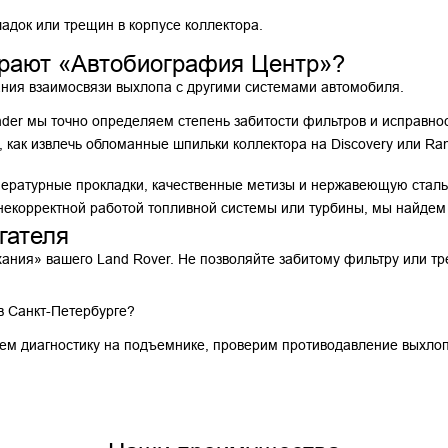
адок или трещин в корпусе коллектора.
рают «Автобиография Центр»?
ания взаимосвязи выхлопа с другими системами автомобиля.
nder мы точно определяем степень забитости фильтров и исправнос
ак извлечь обломанные шпильки коллектора на Discovery или Range
ературные прокладки, качественные метизы и нержавеющую сталь
некорректной работой топливной системы или турбины, мы найдем
гателя
ания» вашего Land Rover. Не позволяйте забитому фильтру или тр
в Санкт-Петербурге?
ем диагностику на подъемнике, проверим противодавление выхлоп