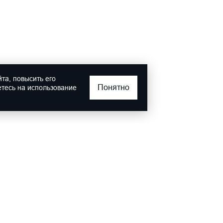
та, повысить его
Понятно
етесь на использование
БИОГРАФИЯ ПУЛКОВО" ИНН 4705065364 КПП 470501001 ОГР
градская обл., г. Гатчина, ул. Чехова, д.1, помещение 3-Н, офис 32
Политика конфиденциальности